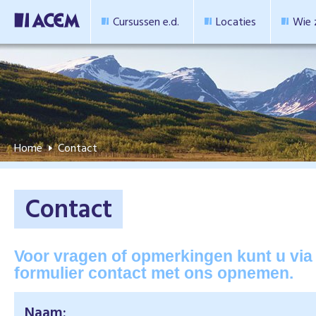
Cursussen e.d.
Locaties
Wie z
Home
Contact
Contact
Voor vragen of opmerkingen kunt u vi
formulier contact met ons opnemen.
Naam: