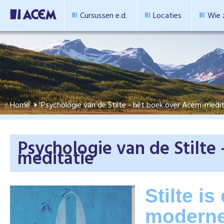
Cursussen e.d.
Locaties
Wie z
Home
Psychologie van de Stilte - hét boek over Acem-medit
Psychologie van de Stilte
meditatie
Stilte i
moderne