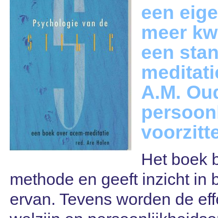
een eige
meer kwa
een sta
meditati
A.M. Ou
persoon
voorzitt
Het boek 
methode en geeft inzicht in
ervan. Tevens worden de ef