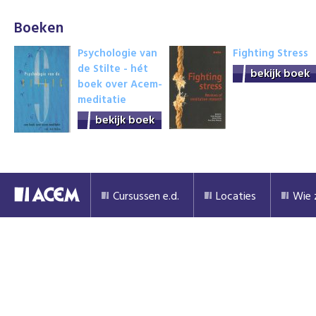
Boeken
Psychologie van
Fighting Stress
de Stilte - hét
bekijk boek
boek over Acem-
meditatie
bekijk boek
Cursussen e.d.
Locaties
Wie z