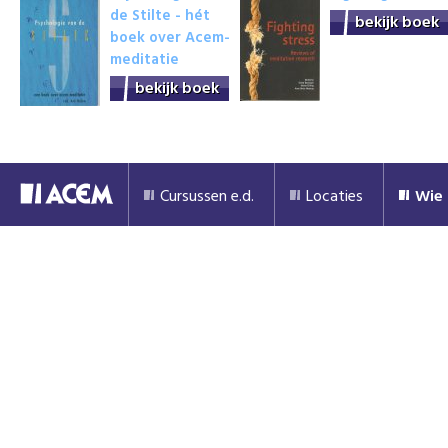
de Stilte - hét
bekijk boek
boek over Acem-
meditatie
bekijk boek
Cursussen e.d.
Locaties
Wie 