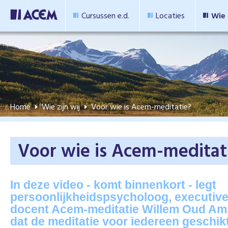
Cursussen e.d.
Locaties
Wie 
Home
Wie zijn wij
Voor wie is Acem-meditatie?
Voor wie is Acem-meditat
In deze video - komt binnenkort - legt
persoonlijkheidspsycholoog, executiv
docent Acem-meditatie Willem Oud Am
dat de meditatie voor iedereen geschikt