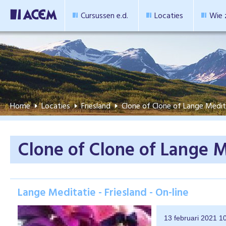
Cursussen e.d.
Locaties
Wie z
Home
Locaties
Friesland
Clone of Clone of Lange Medi
Clone of Clone of Lange 
Lange Meditatie - Friesland - On-line
13 februari 2021
1