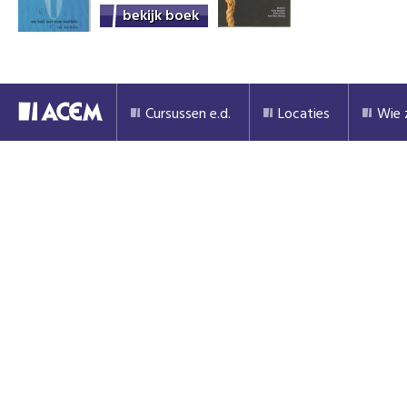
bekijk boek
Cursussen e.d.
Locaties
Wie z