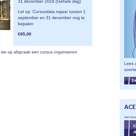
31 december 2018 (Gehele dag)
Let op: Cursusdata najaar tussen 1
september en 31 december nog te
bepalen
€85,00
 we op afspraak een cursus organiseren.
Lees a
soort
b
ACE
niet bes
K