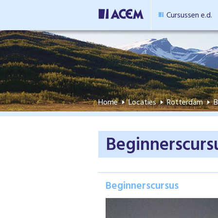
Cursussen e.d.
Home
Locaties
Rotterdam
B
Beginnerscurs
Beginnerscursus